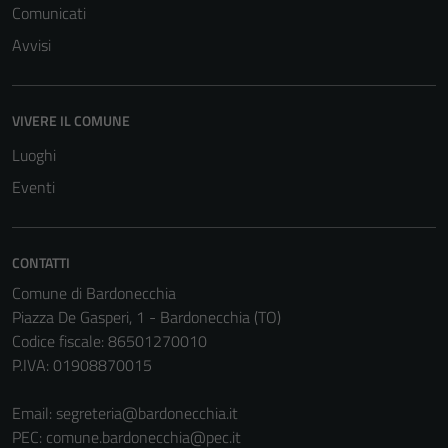
Comunicati
possono
Avvisi
essere
disabilitati.
Questi cookie
non raccolgono
VIVERE IL COMUNE
informazioni
Luoghi
personali.
Eventi
Terze parti
CONTATTI
Questi cookie
sono
Comune di Bardonecchia
impostati da
Piazza De Gasperi, 1 - Bardonecchia (TO)
una serie di
Codice fiscale: 86501270010
servizi esterni
P.IVA: 01908870015
(si veda la
Cookie policy
Email:
segreteria@bardonecchia.it
estesa per i
PEC:
comune.bardonecchia@pec.it