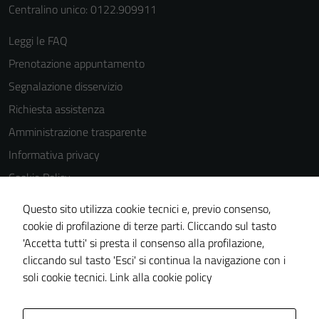
dettagli) e
Centralino unico: 0122.909911
possono
Leggi le FAQ
essere
utilizzati
Prenotazione appuntamento
anche per la
Segnalazione disservizio
profilazione.
Richiesta assistenza
La
disabilitazione
Amministrazione trasparente
di questi
Informativa privacy
cookies può
Cookie Policy
peggiore la
navigazione e
Note legali
Questo sito utilizza cookie tecnici e, previo consenso,
la fruizione
Dichiarazione di accessibilità
cookie di profilazione di terze parti. Cliccando sul tasto
delle
'Accetta tutti' si presta il consenso alla profilazione,
Segnalazioni di inaccessibilità
funzionalità
cliccando sul tasto 'Esci' si continua la navigazione con i
del sito.
Piano di miglioramento del sito
soli cookie tecnici.
Link alla cookie policy